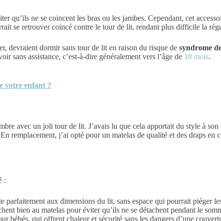
éviter qu’ils ne se coincent les bras ou les jambes. Cependant, cet acce
rrait se retrouver coincé contre le tour de lit, rendant plus difficile la rég
r, devraient dormir sans tour de lit en raison du risque de
syndrome de
uvoir sans assistance, c’est-à-dire généralement vers l’âge de
18 mois
.
e votre enfant ?
bre avec un joli tour de lit. J’avais lu que cela apportait du style à s
 En remplacement, j’ai opté pour un matelas de qualité et des draps en 
 :
e parfaitement aux dimensions du lit, sans espace qui pourrait piéger le
chent bien au matelas pour éviter qu’ils ne se détachent pendant le somm
ur bébés, qui offrent chaleur et sécurité sans les dangers d’une couvertu