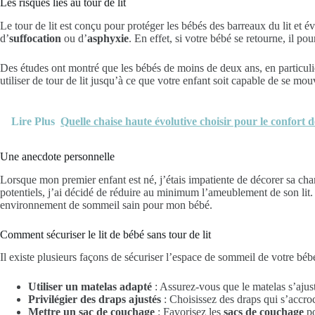
Les risques liés au tour de lit
Le tour de lit est conçu pour protéger les bébés des barreaux du lit et 
d’
suffocation
ou d’
asphyxie
. En effet, si votre bébé se retourne, il pou
Des études ont montré que les bébés de moins de deux ans, en particulie
utiliser de tour de lit jusqu’à ce que votre enfant soit capable de se mo
Lire Plus
Quelle chaise haute évolutive choisir pour le confort d
Une anecdote personnelle
Lorsque mon premier enfant est né, j’étais impatiente de décorer sa cham
potentiels, j’ai décidé de réduire au minimum l’ameublement de son lit.
environnement de sommeil sain pour mon bébé.
Comment sécuriser le lit de bébé sans tour de lit
Il existe plusieurs façons de sécuriser l’espace de sommeil de votre bébé
Utiliser un matelas adapté
: Assurez-vous que le matelas s’ajust
Privilégier des draps ajustés
: Choisissez des draps qui s’accro
Mettre un sac de couchage
: Favorisez les
sacs de couchage
po