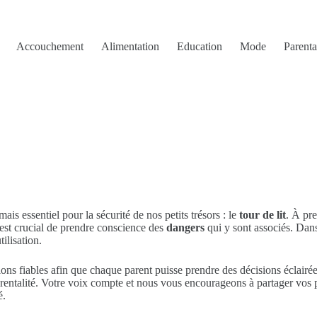
Accouchement
Alimentation
Education
Mode
Parenta
s essentiel pour la sécurité de nos petits trésors : le
tour de lit
. À pre
 est crucial de prendre conscience des
dangers
qui y sont associés. Dans
ilisation.
tions fiables afin que chaque parent puisse prendre des décisions éclair
entalité. Votre voix compte et nous vous encourageons à partager vos prop
é.