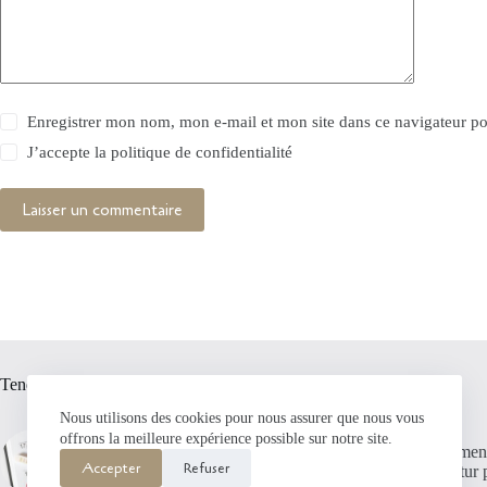
Enregistrer mon nom, mon e-mail et mon site dans ce navigateur 
J’accepte la
politique de confidentialité
Laisser un commentaire
Tendance actuelle
Nous utilisons des cookies pour nous assurer que nous vous
offrons la meilleure expérience possible sur notre site.
Comment détecter l’ovulation
Comment 
Accepter
Refuser
et la fertilité ?
du futur 